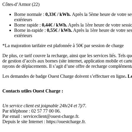
Côtes-d’Armor (22)
Borne normale :
0,33€ / kWh.
Après la 5ème heure de votre ses
extérieurs
Borne rapide :
0,44€ / kWh.
Après la 1ère heure de votre sessi
Borne in-rapide :
0,55€ / kWh.
Après la 1ère heure de votre ses
extérieurs
*La majoration tarifaire est plafonnée à 50€ par session de charge
De plus, ce tarif couvre la recharge, ainsi que les services liés. Tels 
de gestion d’accès aux bornes (site internet, application mobile et ca
rayons de déplacements. Il s’agit d’une offre de recharge complémentai
Les demandes de badge Ouest Charge doivent s’effectuer en ligne
. L
Contacts utiles Ouest Charge :
Un service client est joignable 24h/24 et 7j/7
.
Par téléphone : 02 57 77 00 06.
Par email : serviceclient@ouest-charge.fr.
Depuis le site Internet : https://ouestcharge.fr.