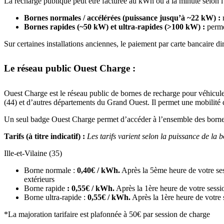
La recharge publique peut être facturée au kWh ou à la minute selon l’
Bornes normales / accélérées
(puissance jusqu’à ~22 kW) :
r
Bornes rapides (~50 kW) et ultra-rapides (>100 kW) :
permet
Sur certaines installations anciennes, le paiement par carte bancaire d
Le réseau public Ouest Charge :
Ouest Charge est le réseau public de bornes de recharge pour véhicu
(44) et d’autres départements du Grand Ouest. Il permet une mobilité déc
Un seul badge Ouest Charge permet d’accéder à l’ensemble des borne
Tarifs (à titre indicatif) :
Les tarifs varient selon la puissance de la 
Ille-et-Vilaine (35)
Borne normale :
0,40€ / kWh.
Après la 5ème heure de votre ses
extérieurs
Borne rapide
: 0,55€ / kWh.
Après la 1ère heure de votre sessi
Borne ultra-rapide :
0,55€ / kWh.
Après la 1ère heure de votre 
*La majoration tarifaire est plafonnée à 50€ par session de charge