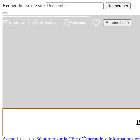
Rechercher sur le site
Boutique
Billetterie
Webcams
Accessibilité
B
Accueil
> ... >
>
Séjourner sur la Côte d’Émeraude
>
Informations pr