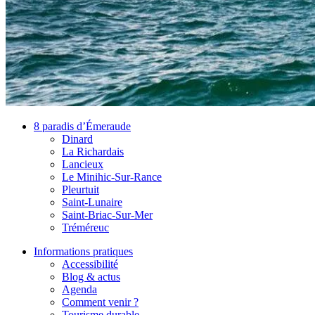
8 paradis d’Émeraude
Dinard
La Richardais
Lancieux
Le Minihic-Sur-Rance
Pleurtuit
Saint-Lunaire
Saint-Briac-Sur-Mer
Tréméreuc
Informations pratiques
Accessibilité
Blog & actus
Agenda
Comment venir ?
Tourisme durable