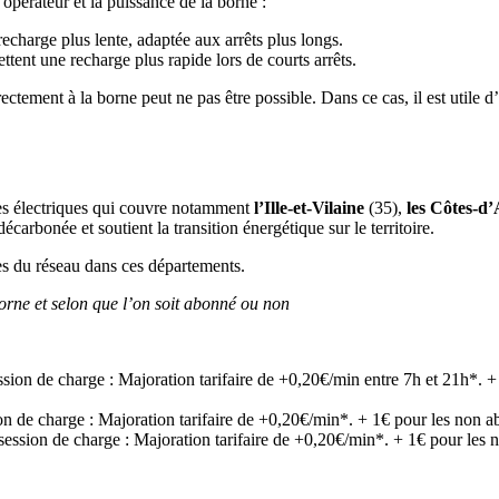
opérateur et la puissance de la borne :
echarge plus lente, adaptée aux arrêts plus longs.
tent une recharge plus rapide lors de courts arrêts.
irectement à la borne peut ne pas être possible. Dans ce cas, il est utile
les électriques qui couvre notamment
l’Ille-et-Vilaine
(35),
les Côtes-d
arbonée et soutient la transition énergétique sur le territoire.
s du réseau dans ces départements.
borne et selon que l’on soit abonné ou non
sion de charge : Majoration tarifaire de +0,20€/min entre 7h et 21h*. +
on de charge : Majoration tarifaire de +0,20€/min*. + 1€ pour les non a
session de charge : Majoration tarifaire de +0,20€/min*. + 1€ pour les 