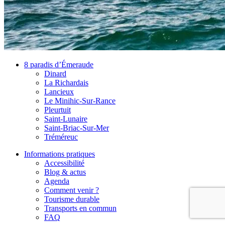
8 paradis d’Émeraude
Dinard
La Richardais
Lancieux
Le Minihic-Sur-Rance
Pleurtuit
Saint-Lunaire
Saint-Briac-Sur-Mer
Tréméreuc
Informations pratiques
Accessibilité
Blog & actus
Agenda
Comment venir ?
Tourisme durable
Transports en commun
FAQ