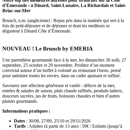
Notre top des meilleures adresses pour bruncher sur la Côte
d’Émeraude : à Dinard, Saint-Lunaire, La Richardais et Saint-
Briac-sur-Mer
Brunch, n.m. (anglicisme) : Repas pris dans la matinée qui sert à la
fois de petit-déjeuner et de déjeuner et dont les meilleurs se
dégustent à Dinard Côte d’Émeraude.
NOUVEAU ! Le Brunch by EMERIA
Une parenthèse gourmande face à la mer, les dimanches 30 août, 27
septembre, 25 octobre et 29 novembre. Profitez d’un moment
convivial autour d’un buffet à volonté au restaurant Osens, pensé
pour satisfaire toutes les envies, dans un cadre apaisant et raffiné.
Savourez une sélection généreuse et variée : délices de la mer,
entrées & salades de saison, plats chauds raffinés, produits laitiers,
douceurs sucrées, jus de fruits, boissons chaudes et bien d’autres
plaisirs gourmands.
Informations pratiques :
Dates
: 30/08, 27/09, 25/10 et 29/11/2026
Tarifs
: Adultes (à partir de 13 ans) : 59€ / Enfants (jusqu’à