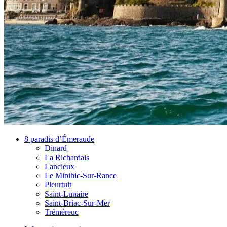
8 paradis d’Émeraude
Dinard
La Richardais
Lancieux
Le Minihic-Sur-Rance
Pleurtuit
Saint-Lunaire
Saint-Briac-Sur-Mer
Tréméreuc