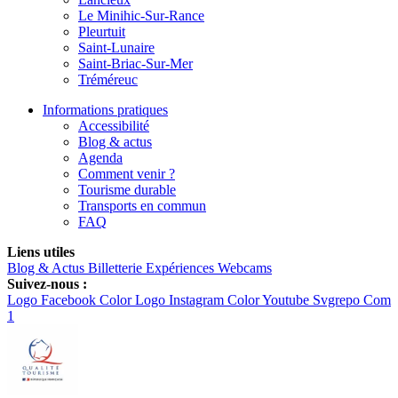
Le Minihic-Sur-Rance
Pleurtuit
Saint-Lunaire
Saint-Briac-Sur-Mer
Tréméreuc
Informations pratiques
Accessibilité
Blog & actus
Agenda
Comment venir ?
Tourisme durable
Transports en commun
FAQ
Liens utiles
Blog & Actus
Billetterie
Expériences
Webcams
Suivez-nous :
Logo Facebook Color
Logo Instagram Color
Youtube Svgrepo Com
1