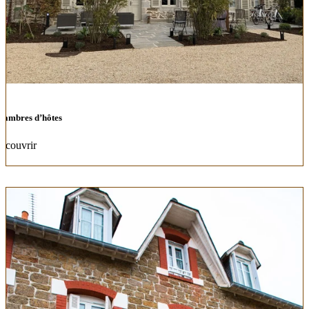
hambres d’hôtes
écouvrir