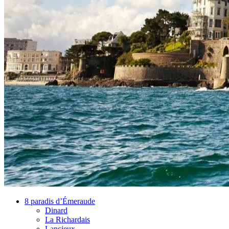
8 paradis d’Émeraude
Dinard
La Richardais
Lancieux