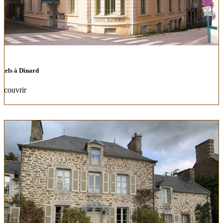
ôtels à Dinard
écouvrir