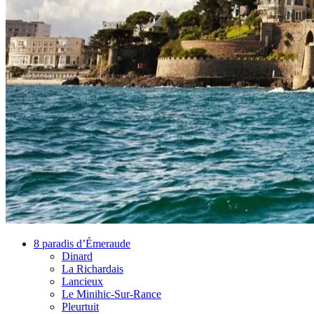
8 paradis d’Émeraude
Dinard
La Richardais
Lancieux
Le Minihic-Sur-Rance
Pleurtuit