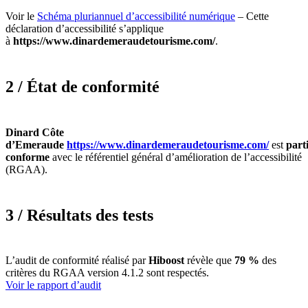
Voir le
Schéma pluriannuel d’accessibilité numérique
– Cette
déclaration d’accessibilité s’applique
à
https://www.dinardemeraudetourisme.com/
.
2 / État de conformité
Dinard Côte
d’Emeraude
https://www.dinardemeraudetourisme.com/
est
part
conforme
avec le référentiel général d’amélioration de l’accessibilité
(RGAA).
3 / Résultats des tests
L’audit de conformité réalisé par
Hiboost
révèle que
79 %
des
critères du RGAA version 4.1.2 sont respectés.
Voir le rapport d’audit