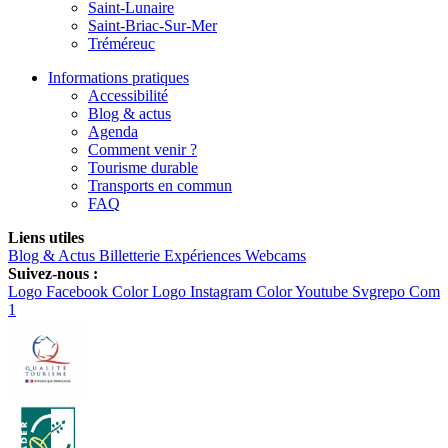
Saint-Lunaire
Saint-Briac-Sur-Mer
Tréméreuc
Informations pratiques
Accessibilité
Blog & actus
Agenda
Comment venir ?
Tourisme durable
Transports en commun
FAQ
Liens utiles
Blog & Actus
Billetterie
Expériences
Webcams
Suivez-nous :
Logo Facebook Color
Logo Instagram Color
Youtube Svgrepo Com
1