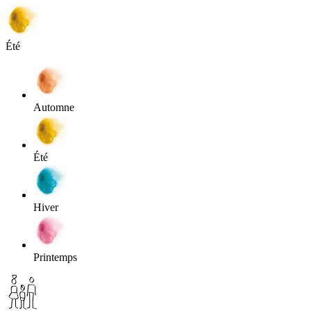
Été
Automne
Été
Hiver
Printemps