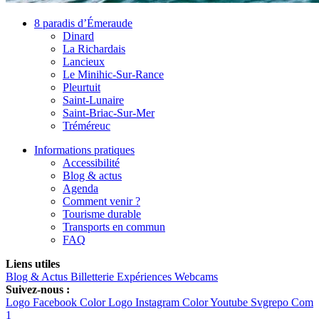
8 paradis d’Émeraude
Dinard
La Richardais
Lancieux
Le Minihic-Sur-Rance
Pleurtuit
Saint-Lunaire
Saint-Briac-Sur-Mer
Tréméreuc
Informations pratiques
Accessibilité
Blog & actus
Agenda
Comment venir ?
Tourisme durable
Transports en commun
FAQ
Liens utiles
Blog & Actus
Billetterie
Expériences
Webcams
Suivez-nous :
Logo Facebook Color
Logo Instagram Color
Youtube Svgrepo Com
1