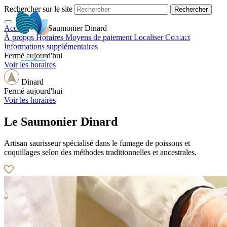
Rechercher sur le site
Accueil
>
Le Saumonier Dinard
FR
À propos
Horaires
Moyens de paiement
Localiser
Contact
Informations supplémentaires
Fermé aujourd'hui
Voir les horaires
Dinard
Fermé aujourd'hui
Voir les horaires
Le Saumonier Dinard
Artisan saurisseur spécialisé dans le fumage de poissons et
coquillages selon des méthodes traditionnelles et ancestrales.