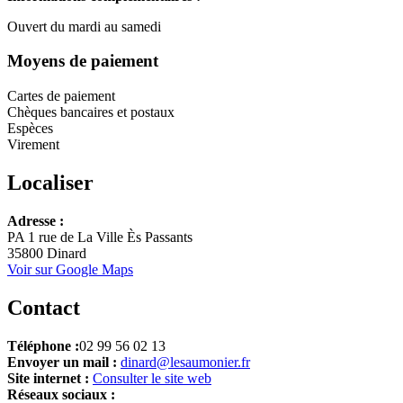
Ouvert du mardi au samedi
Moyens de paiement
Cartes de paiement
Chèques bancaires et postaux
Espèces
Virement
Localiser
Leaflet
Adresse :
+
PA 1 rue de La Ville Ès Passants
35800 Dinard
−
Voir sur Google Maps
Contact
Téléphone :
02 99 56 02 13
Envoyer un mail :
dinard@lesaumonier.fr
Site internet :
Consulter le site web
Réseaux sociaux :