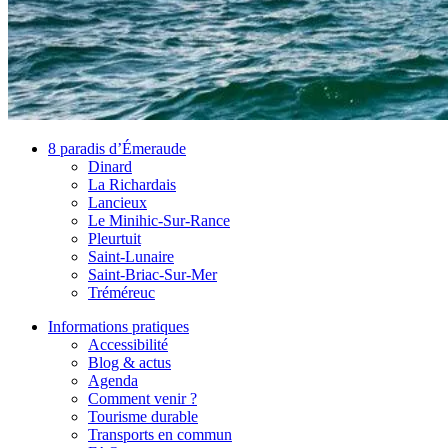
8 paradis d’Émeraude
Dinard
La Richardais
Lancieux
Le Minihic-Sur-Rance
Pleurtuit
Saint-Lunaire
Saint-Briac-Sur-Mer
Tréméreuc
Informations pratiques
Accessibilité
Blog & actus
Agenda
Comment venir ?
Tourisme durable
Transports en commun