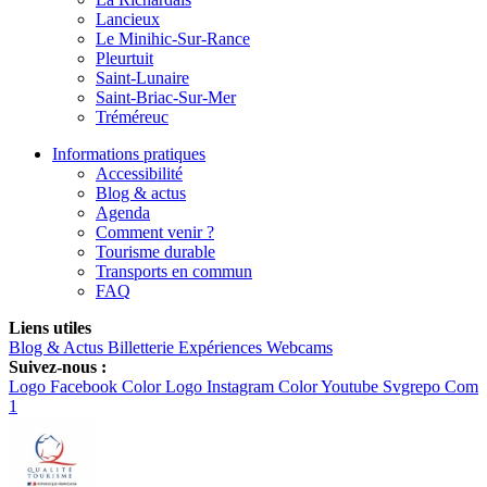
Lancieux
Le Minihic-Sur-Rance
Pleurtuit
Saint-Lunaire
Saint-Briac-Sur-Mer
Tréméreuc
Informations pratiques
Accessibilité
Blog & actus
Agenda
Comment venir ?
Tourisme durable
Transports en commun
FAQ
Liens utiles
Blog & Actus
Billetterie
Expériences
Webcams
Suivez-nous :
Logo Facebook Color
Logo Instagram Color
Youtube Svgrepo Com
1