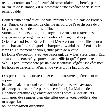
redonner toute son âme à cette bâtisse séculaire qui, bercée par le
murmure de la Rance, est la promesse d'une expérience de séjour
remarquable.
Écrin d'authenticité avec une vue imprenable sur la baie de Plouer-
sur- Rance, cette maison de charme au bord de l'eau dispose de 3
lodges marins au décor très raffiné.
Studio pour 2 personnes, « La loge de l'Armateur » ravira les
voyageurs de passage par son confort et design historique.
Orienté au sud Est « Entre Terre et Mer » est un nid douillet conçu
tel un bateau à bord duquel embarqueront 4 adultes et 3 enfants le
temps d’un moment de villégiature plein de rêverie.
Le lodge d'exception avec vue panoramique, « Les Pieds dans l’Eau
» est un luxueux refuge pouvant accueillir jusqu'à 9 personnes.
Séduits par l’atmosphère paisible de la terrasse végétalisée côté mer,
les hôtes se délecteront d'un art de vivre tout à fait unique.
Des prestations autour de la mer et du bien-vivre agrémentent les
séjours.
Escale idéale pour explorer la région bretonne, ses paysages
pittoresques et son riche patrimoine culturel, La Maison des
Gabariers organise également des sorties bateaux, des ateliers
culinaires, des séances bien-être telles que le yoga paddle et des
massages kobido.
bouée corps-mort disponible.