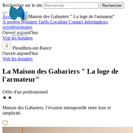
Rechercher sur le site
Accueil
>
La Maison des Gabariers " La loge de l'armateur"
FR
À propos
Horaires
Tarifs
Localiser
Contact
Informations
supplémentaires
Ouvert aujourd'hui
Voir les horaires
Pleudihen-sur-Rance
Ouvert aujourd'hui
Voir les horaires
La Maison des Gabariers " La loge de
l'armateur"
Offre d'un professionnel
★ ★
Maison des Gabariers, l’évasion intemporelle entre luxe et
simplicité.