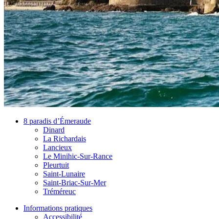
8 paradis d’Émeraude
Dinard
La Richardais
Lancieux
Le Minihic-Sur-Rance
Pleurtuit
Saint-Lunaire
Saint-Briac-Sur-Mer
Tréméreuc
Informations pratiques
Accessibilité