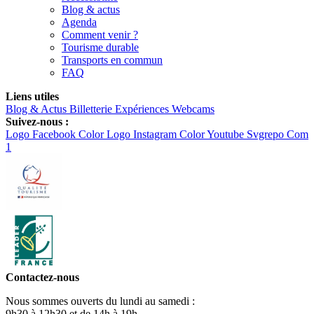
Blog & actus
Agenda
Comment venir ?
Tourisme durable
Transports en commun
FAQ
Liens utiles
Blog & Actus
Billetterie
Expériences
Webcams
Suivez-nous :
Logo Facebook Color
Logo Instagram Color
Youtube Svgrepo Com
1
Contactez-nous
Nous sommes ouverts du lundi au samedi :
9h30 à 12h30 et de 14h à 19h