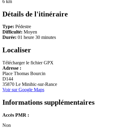
6 km
Détails de l'itinéraire
Type:
Pédestre
Difficulté:
Moyen
Durée:
01 heure 30 minutes
Localiser
Leaflet
Télécharger le fichier GPX
+
Adresse :
Place Thomas Bourcin
−
D144
35870 Le Minihic-sur-Rance
Voir sur Google Maps
Informations supplémentaires
Accès PMR :
Non