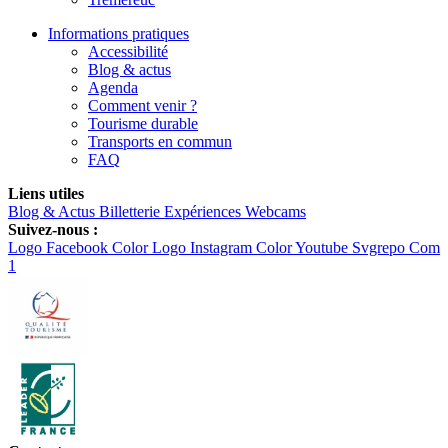
Informations pratiques
Accessibilité
Blog & actus
Agenda
Comment venir ?
Tourisme durable
Transports en commun
FAQ
Liens utiles
Blog & Actus
Billetterie
Expériences
Webcams
Suivez-nous :
Logo Facebook Color
Logo Instagram Color
Youtube Svgrepo Com
1