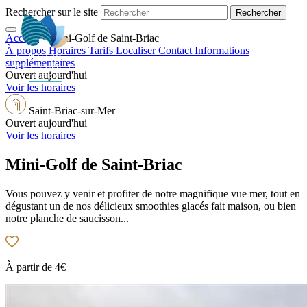
Rechercher sur le site
Accueil
>
Mini-Golf de Saint-Briac
FR
À propos
Horaires
Tarifs
Localiser
Contact
Informations
supplémentaires
Ouvert aujourd'hui
Voir les horaires
Saint-Briac-sur-Mer
Ouvert aujourd'hui
Voir les horaires
Mini-Golf de Saint-Briac
Vous pouvez y venir et profiter de notre magnifique vue mer, tout en
dégustant un de nos délicieux smoothies glacés fait maison, ou bien
notre planche de saucisson...
À partir de
4€