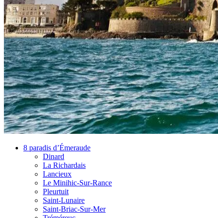
8 paradis d’Émeraude
Dinard
La Richardais
Lancieux
Le Minihic-Sur-Rance
Pleurtuit
Saint-Lunaire
Saint-Briac-Sur-Mer
Tréméreuc