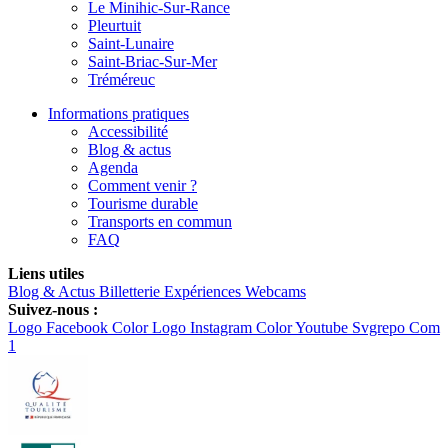
Le Minihic-Sur-Rance
Pleurtuit
Saint-Lunaire
Saint-Briac-Sur-Mer
Tréméreuc
Informations pratiques
Accessibilité
Blog & actus
Agenda
Comment venir ?
Tourisme durable
Transports en commun
FAQ
Liens utiles
Blog & Actus
Billetterie
Expériences
Webcams
Suivez-nous :
Logo Facebook Color
Logo Instagram Color
Youtube Svgrepo Com
1