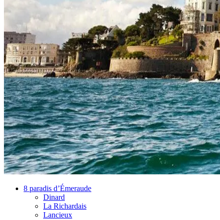
8 paradis d’Émeraude
Dinard
La Richardais
Lancieux