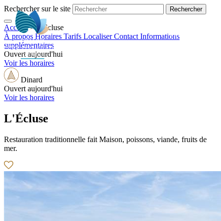
Rechercher sur le site
Accueil
>
L'Écluse
FR
À propos
Horaires
Tarifs
Localiser
Contact
Informations
supplémentaires
Ouvert aujourd'hui
Voir les horaires
Dinard
Ouvert aujourd'hui
Voir les horaires
L'Écluse
Restauration traditionnelle fait Maison, poissons, viande, fruits de
mer.