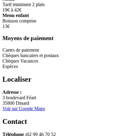
Tarif minimum 2 plats
19€ à 42€
Menu enfant
Boisson comprise
13€
Moyens de paiement
Cartes de paiement
Chèques bancaires et postaux
Chèques Vacances
Espèces
Localiser
Leaflet
Adresse :
+
3 boulevard Féart
35800 Dinard
−
Voir sur Google Maps
Contact
Téléphone :
02 99 46 70 52