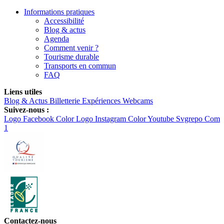
Informations pratiques
Accessibilité
Blog & actus
Agenda
Comment venir ?
Tourisme durable
Transports en commun
FAQ
Liens utiles
Blog & Actus
Billetterie
Expériences
Webcams
Suivez-nous :
Logo Facebook Color
Logo Instagram Color
Youtube Svgrepo Com
1
Contactez-nous