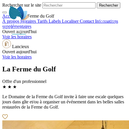
Rechercher sur le site
Accueil
>
La Ferme du Golf
FR
À propos
Horaires
Tarifs
Labels
Localiser
Contact
Informations
supplémentaires
Ouvert aujourd'hui
Voir les horaires
Lancieux
Ouvert aujourd'hui
Voir les horaires
La Ferme du Golf
Offre d'un professionnel
★ ★ ★
Le Domaine de la Ferme du Golf invite à faire une escale quelques
jours dans gîte et/ou à organiser un événement dans les belles salles
restaurées de la Ferme du Golf.