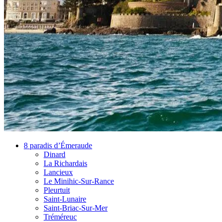
8 paradis d’Émeraude
Dinard
La Richardais
Lancieux
Le Minihic-Sur-Rance
Pleurtuit
Saint-Lunaire
Saint-Briac-Sur-Mer
Tréméreuc