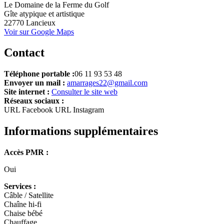
+
Le Domaine de la Ferme du Golf
Gîte atypique et artistique
−
22770 Lancieux
Voir sur Google Maps
Contact
Téléphone portable :
06 11 93 53 48
Envoyer un mail :
amarrages22@gmail.com
Site internet :
Consulter le site web
Réseaux sociaux :
URL Facebook
URL Instagram
Informations supplémentaires
Accès PMR :
Oui
Services :
Câble / Satellite
Chaîne hi-fi
Chaise bébé
Chauffage