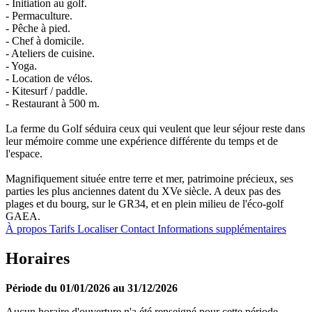
- Initiation au golf.
- Permaculture.
- Pêche à pied.
- Chef à domicile.
- Ateliers de cuisine.
- Yoga.
- Location de vélos.
- Kitesurf / paddle.
- Restaurant à 500 m.
La ferme du Golf séduira ceux qui veulent que leur séjour reste dans
leur mémoire comme une expérience différente du temps et de
l'espace.
Magnifiquement située entre terre et mer, patrimoine précieux, ses
parties les plus anciennes datent du XVe siècle. A deux pas des
plages et du bourg, sur le GR34, et en plein milieu de l'éco-golf
GAEA.
À propos
Tarifs
Localiser
Contact
Informations supplémentaires
Horaires
Période du 01/01/2026 au 31/12/2026
Aucun horaire d'ouverture n'a été renseigné pour cette période.