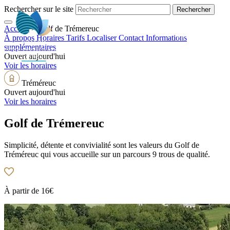
Rechercher sur le site
Accueil
>
Golf de Trémereuc
FR
À propos
Horaires
Tarifs
Localiser
Contact
Informations
supplémentaires
Ouvert aujourd'hui
Voir les horaires
Tréméreuc
Ouvert aujourd'hui
Voir les horaires
Golf de Trémereuc
Simplicité, détente et convivialité sont les valeurs du Golf de
Tréméreuc qui vous accueille sur un parcours 9 trous de qualité.
À partir de
16€