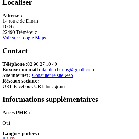
Localiser
Leaflet
Adresse :
+
14 route de Dinan
D766
−
22490 Tréméreuc
Voir sur Google Maps
Contact
Téléphone :
02 96 27 10 40
Envoyer un mail :
damien.barras@gmail.com
Site internet :
Consulter le site web
Réseaux sociaux :
URL Facebook
URL Instagram
Informations supplémentaires
Accès PMR :
Oui
Langues parlées :