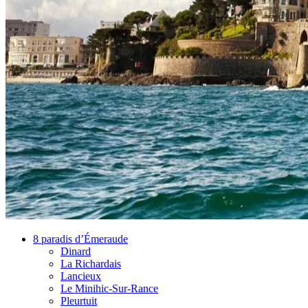
8 paradis d’Émeraude
Dinard
La Richardais
Lancieux
Le Minihic-Sur-Rance
Pleurtuit