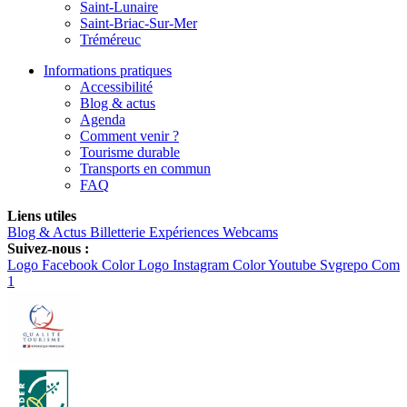
Saint-Lunaire
Saint-Briac-Sur-Mer
Tréméreuc
Informations pratiques
Accessibilité
Blog & actus
Agenda
Comment venir ?
Tourisme durable
Transports en commun
FAQ
Liens utiles
Blog & Actus
Billetterie
Expériences
Webcams
Suivez-nous :
Logo Facebook Color
Logo Instagram Color
Youtube Svgrepo Com
1