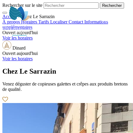
Rechercher sur le site
Accueil
>
Chez Le Sarrazin
FR
À propos
Horaires
Tarifs
Localiser
Contact
Informations
supplémentaires
Ouvert aujourd'hui
Voir les horaires
Dinard
Ouvert aujourd'hui
Voir les horaires
Chez Le Sarrazin
Venez déguster de copieuses galettes et crêpes aux produits bretons
de qualité.