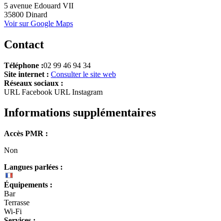
+
5 avenue Edouard VII
35800 Dinard
−
Voir sur Google Maps
Contact
Téléphone :
02 99 46 94 34
Site internet :
Consulter le site web
Réseaux sociaux :
URL Facebook
URL Instagram
Informations supplémentaires
Accès PMR :
Non
Langues parlées :
Équipements :
Bar
Terrasse
Wi-Fi
Services :