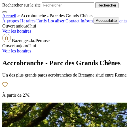
Rechercher sur le site
Accueil
>
Accrobranche - Parc des Grands Chênes
Boutique
Billetterie
Webcams
Accessibilité
À propos
Horaires
Tarifs
Localiser
Contact
Informations supplémenta
Ouvert aujourd'hui
Voir les horaires
Bazouges-la-Pérouse
Ouvert aujourd'hui
Voir les horaires
Accrobranche - Parc des Grands Chênes
Un des plus grands parcs acrobranches de Bretagne situé entre Rennes,
À partir de
27€