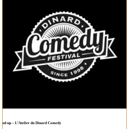
tand-up – L’Atelier du Dinard Comedy