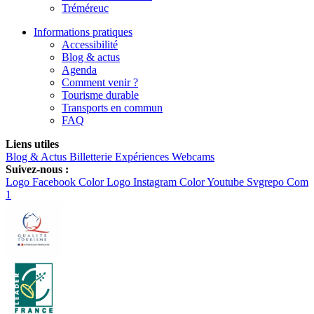
Tréméreuc
Informations pratiques
Accessibilité
Blog & actus
Agenda
Comment venir ?
Tourisme durable
Transports en commun
FAQ
Liens utiles
Blog & Actus
Billetterie
Expériences
Webcams
Suivez-nous :
Logo Facebook Color
Logo Instagram Color
Youtube Svgrepo Com
1