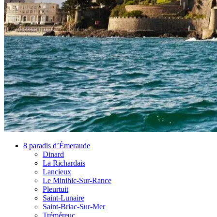
8 paradis d’Émeraude
Dinard
La Richardais
Lancieux
Le Minihic-Sur-Rance
Pleurtuit
Saint-Lunaire
Saint-Briac-Sur-Mer
Tréméreuc