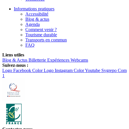
Informations pratiques
Accessibilité
Blog & actus
Agenda
Comment venir ?
Tourisme durable
Transports en commun
FAQ
Liens utiles
Blog & Actus
Billetterie
Expériences
Webcams
Suivez-nous :
Logo Facebook Color
Logo Instagram Color
Youtube Svgrepo Com
1