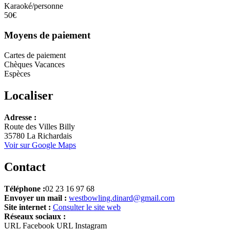
Karaoké/personne
50€
Moyens de paiement
Cartes de paiement
Chèques Vacances
Espèces
Localiser
Adresse :
+
Route des Villes Billy
35780 La Richardais
−
Voir sur Google Maps
Contact
Téléphone :
02 23 16 97 68
Envoyer un mail :
westbowling.dinard@gmail.com
Site internet :
Consulter le site web
Réseaux sociaux :
URL Facebook
URL Instagram