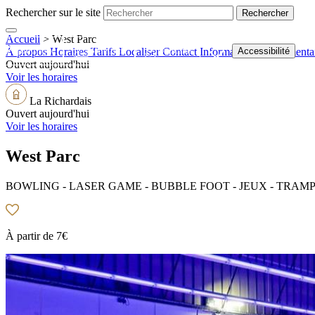
Rechercher sur le site
Accueil
>
West Parc
Boutique
Billetterie
Webcams
Accessibilité
À propos
Horaires
Tarifs
Localiser
Contact
Informations supplémenta
Ouvert aujourd'hui
Voir les horaires
La Richardais
Ouvert aujourd'hui
Voir les horaires
West Parc
BOWLING - LASER GAME - BUBBLE FOOT - JEUX - TRAMPOLINE
À partir de
7€