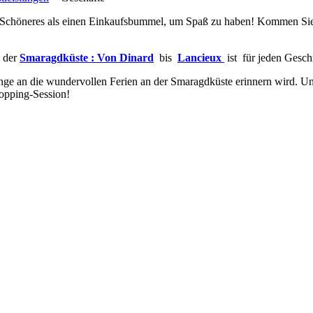
es Schöneres als einen Einkaufsbummel, um Spaß zu haben! Kommen Sie a
n der
Smaragdküste
:
Von Dinard
bis
Lancieux
ist für jeden Gesc
e an die wundervollen Ferien an der Smaragdküste erinnern wird. Und 
hopping-Session!