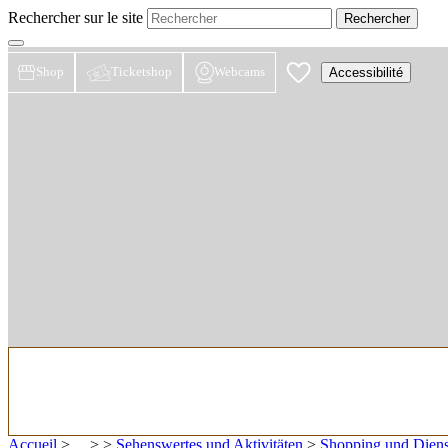
Rechercher sur le site
Shop
Ticketshop
Webcams
Accessibilité
Accueil
> ... >
>
Sehenswertes und Aktivitäten
>
Shopping und Diens