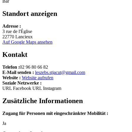
Bar
Standort anzeigen
Leaflet
Adresse :
+
3 rue de l'Église
22770 Lancieux
−
Auf Google Maps ansehen
Kontakt
Telefon :
02 96 80 66 82
E-Mail senden :
leszebs.stjacut@gmail.com
Website :
Website aufrufen
Soziale Netzwerke :
URL Facebook
URL Instagram
Zusätzliche Informationen
Zugang für Personen mit eingeschränkter Mobilität :
Ja