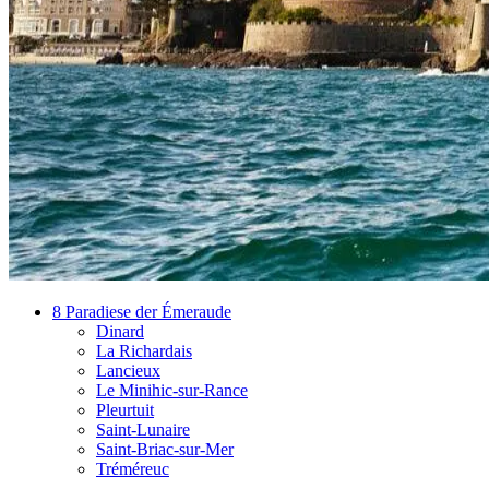
8 Paradiese der Émeraude
Dinard
La Richardais
Lancieux
Le Minihic-sur-Rance
Pleurtuit
Saint-Lunaire
Saint-Briac-sur-Mer
Tréméreuc