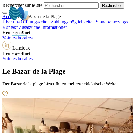
Rechercher sur le site
Accueil
>
Le Bazar de la Plage
DE
Über uns
Öffnungszeiten
Zahlungsmöglichkeiten
Standort anzeigen
Kontakt
Zusätzliche Informationen
Heute geöffnet
Voir les horaires
Lancieux
Heute geöffnet
Voir les horaires
Le Bazar de la Plage
Der Bazar de la plage bietet Ihnen mehrere eklektische Welten.