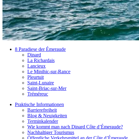
8 Paradiese der Émeraude
Dinard
La Richardais
Lancieux
Le Minihic-sur-Rance
Pleurtuit
Saint-Lunaire
Saint-Briac-sur-Mer
Tréméreuc
Praktische Informationen
Barrierefreiheit
Blog & Neuigkeiten
Terminkalender
Wie kommt man nach Dinard Côte d’Émeraude?
Nachhaltiger Tourismus
Öffentliche Verkehrsmittel an der Côte d’Émeraude