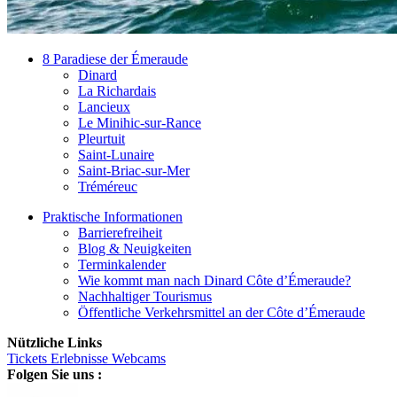
8 Paradiese der Émeraude
Dinard
La Richardais
Lancieux
Le Minihic-sur-Rance
Pleurtuit
Saint-Lunaire
Saint-Briac-sur-Mer
Tréméreuc
Praktische Informationen
Barrierefreiheit
Blog & Neuigkeiten
Terminkalender
Wie kommt man nach Dinard Côte d’Émeraude?
Nachhaltiger Tourismus
Öffentliche Verkehrsmittel an der Côte d’Émeraude
Nützliche Links
Tickets
Erlebnisse
Webcams
Folgen Sie uns :