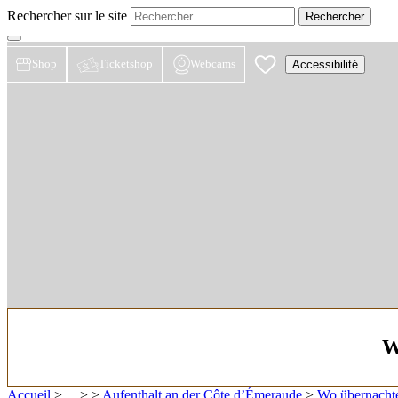
Rechercher sur le site
Shop
Ticketshop
Webcams
Accessibilité
W
Accueil
> ... >
>
Aufenthalt an der Côte d’Émeraude
>
Wo übernacht