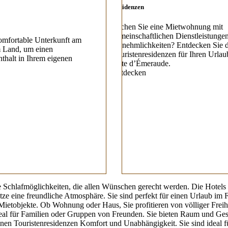
Residenzen
Suchen Sie eine Mietwohnung mit
gemeinschaftlichen Dienstleistunge
omfortable Unterkunft am
Annehmlichkeiten? Entdecken Sie d
 Land, um einen
Touristenresidenzen für Ihren Urlau
nthalt in Ihrem eigenen
Côte d’Émeraude.
Entdecken
 Schlafmöglichkeiten, die allen Wünschen gerecht werden. Die Hotels 
ze eine freundliche Atmosphäre. Sie sind perfekt für einen Urlaub im F
ietobjekte. Ob Wohnung oder Haus, Sie profitieren von völliger Freih
al für Familien oder Gruppen von Freunden. Sie bieten Raum und Gesell
einen Touristenresidenzen Komfort und Unabhängigkeit. Sie sind ideal 