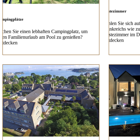
Gästezimmer
ampingplätze
Fühlen Sie sich au
Frankreichs wie zu
uchen Sie einen lebhaften Campingplatz, um
Gästezimmer im D
hren Familienurlaub am Pool zu genießen?
Entdecken
ntdecken