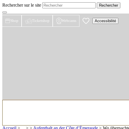
Rechercher sur le site
Shop
Ticketshop
Webcams
Accessibilité
Accueil
> ... >
>
Aufenthalt an der Côte d’Émeraude
>
Wo übernacht