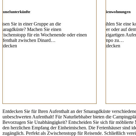
ammelunterkünfte
Ferienwohnungen
eisen Sie in einer Gruppe an die
Wählen Sie eine k
maragdküste? Machen Sie einen
Meer oder auf dem
wischenstopp für ein Wochenende oder einen
einzigartigen Aufe
ufenthalt zwischen Dinard…
Tempo zu…
ntdecken
Entdecken
Entdecken Sie für Ihren Aufenthalt an der Smaragdküste verschiedene
unbeschwerten Aufenthalt! Für Naturliebhaber bieten die Campingplät
Bevorzugen Sie Unabhängigkeit? Entscheiden Sie sich für möblierte M
den herzlichen Empfang der Einheimischen. Die Ferienhäuser sind ide
zugänglich. Perfekt als Zwischenstopp für Reisende. Schließlich ver