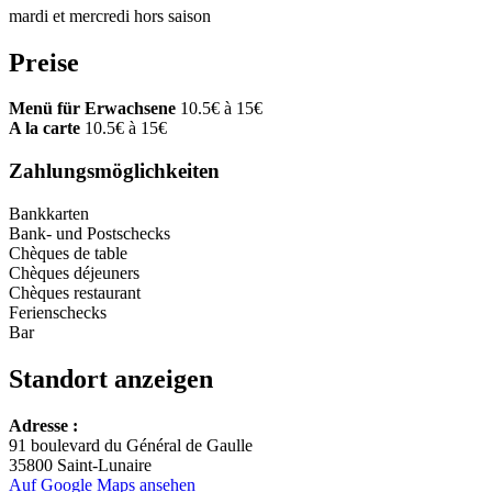
mardi et mercredi hors saison
Preise
Menü für Erwachsene
10.5€ à 15€
A la carte
10.5€ à 15€
Zahlungsmöglichkeiten
Bankkarten
Bank- und Postschecks
Chèques de table
Chèques déjeuners
Chèques restaurant
Ferienschecks
Bar
Standort anzeigen
Adresse :
+
91 boulevard du Général de Gaulle
35800 Saint-Lunaire
−
Auf Google Maps ansehen