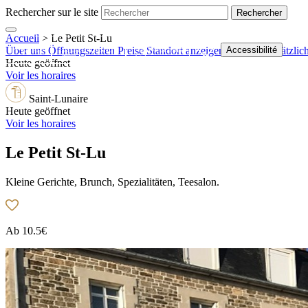
Rechercher sur le site
Accueil
>
Le Petit St-Lu
Shop
Ticketshop
Webcams
Accessibilité
Über uns
Öffnungszeiten
Preise
Standort anzeigen
Kontakt
Zusätzlic
Heute geöffnet
Voir les horaires
Saint-Lunaire
Heute geöffnet
Voir les horaires
Le Petit St-Lu
Kleine Gerichte, Brunch, Spezialitäten, Teesalon.
Ab
10.5€