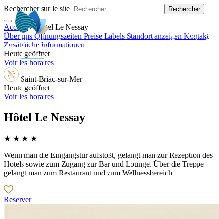
Rechercher sur le site
Accueil
>
Hôtel Le Nessay
DE
Über uns
Öffnungszeiten
Preise
Labels
Standort anzeigen
Kontakt
Zusätzliche Informationen
Heute geöffnet
Voir les horaires
Saint-Briac-sur-Mer
Heute geöffnet
Voir les horaires
Hôtel Le Nessay
★ ★ ★ ★
Wenn man die Eingangstür aufstößt, gelangt man zur Rezeption des
Hotels sowie zum Zugang zur Bar und Lounge. Über die Treppe
gelangt man zum Restaurant und zum Wellnessbereich.
Réserver