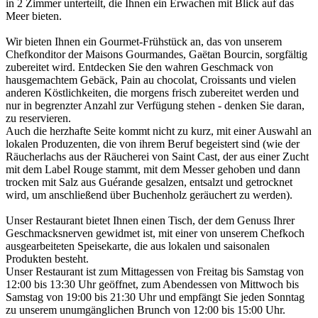
in 2 Zimmer unterteilt, die Ihnen ein Erwachen mit Blick auf das
Meer bieten.
Wir bieten Ihnen ein Gourmet-Frühstück an, das von unserem
Chefkonditor der Maisons Gourmandes, Gaëtan Bourcin, sorgfältig
zubereitet wird. Entdecken Sie den wahren Geschmack von
hausgemachtem Gebäck, Pain au chocolat, Croissants und vielen
anderen Köstlichkeiten, die morgens frisch zubereitet werden und
nur in begrenzter Anzahl zur Verfügung stehen - denken Sie daran,
zu reservieren.
Auch die herzhafte Seite kommt nicht zu kurz, mit einer Auswahl an
lokalen Produzenten, die von ihrem Beruf begeistert sind (wie der
Räucherlachs aus der Räucherei von Saint Cast, der aus einer Zucht
mit dem Label Rouge stammt, mit dem Messer gehoben und dann
trocken mit Salz aus Guérande gesalzen, entsalzt und getrocknet
wird, um anschließend über Buchenholz geräuchert zu werden).
Unser Restaurant bietet Ihnen einen Tisch, der dem Genuss Ihrer
Geschmacksnerven gewidmet ist, mit einer von unserem Chefkoch
ausgearbeiteten Speisekarte, die aus lokalen und saisonalen
Produkten besteht.
Unser Restaurant ist zum Mittagessen von Freitag bis Samstag von
12:00 bis 13:30 Uhr geöffnet, zum Abendessen von Mittwoch bis
Samstag von 19:00 bis 21:30 Uhr und empfängt Sie jeden Sonntag
zu unserem unumgänglichen Brunch von 12:00 bis 15:00 Uhr.