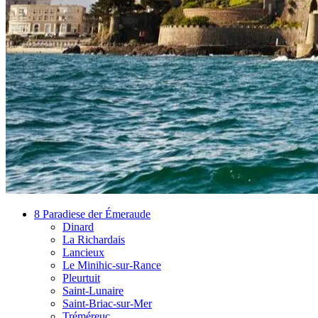
8 Paradiese der Émeraude
Dinard
La Richardais
Lancieux
Le Minihic-sur-Rance
Pleurtuit
Saint-Lunaire
Saint-Briac-sur-Mer
Tréméreuc