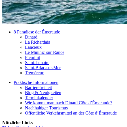
8 Paradiese der Émeraude
Dinard
La Richardais
Lancieux
Le Minihic-sur-Rance
Pleurtuit
Saint-Lunaire
Saint-Briac-sur-Mer
Tréméreuc
Praktische Informationen
Barrierefreiheit
Blog & Neuigkeiten
Terminkalender
Wie kommt man nach Dinard Côte d’Émeraude?
Nachhaltiger Tourismus
Öffentliche Verkehrsmittel an der Côte d’Émeraude
Nützliche Links