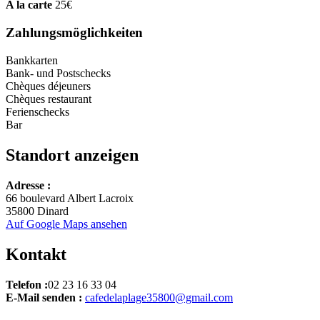
A la carte
25€
Zahlungsmöglichkeiten
Bankkarten
Bank- und Postschecks
Chèques déjeuners
Chèques restaurant
Ferienschecks
Bar
Standort anzeigen
Leaflet
Adresse :
+
66 boulevard Albert Lacroix
35800 Dinard
−
Auf Google Maps ansehen
Kontakt
Telefon :
02 23 16 33 04
E-Mail senden :
cafedelaplage35800@gmail.com