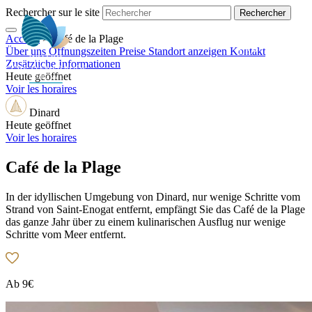
Rechercher sur le site
Accueil
>
Café de la Plage
DE
Über uns
Öffnungszeiten
Preise
Standort anzeigen
Kontakt
Zusätzliche Informationen
Heute geöffnet
Voir les horaires
Dinard
Heute geöffnet
Voir les horaires
Café de la Plage
In der idyllischen Umgebung von Dinard, nur wenige Schritte vom
Strand von Saint-Enogat entfernt, empfängt Sie das Café de la Plage
das ganze Jahr über zu einem kulinarischen Ausflug nur wenige
Schritte vom Meer entfernt.
Ab
9€