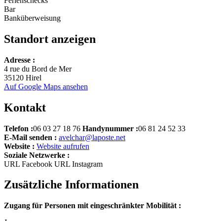
Ferienschecks
Bar
Banküberweisung
Standort anzeigen
Leaflet
Adresse :
+
4 rue du Bord de Mer
35120 Hirel
−
Auf Google Maps ansehen
Kontakt
Telefon :
06 03 27 18 76
Handynummer :
06 81 24 52 33
E-Mail senden :
avelchar@laposte.net
Website :
Website aufrufen
Soziale Netzwerke :
URL Facebook
URL Instagram
Zusätzliche Informationen
Zugang für Personen mit eingeschränkter Mobilität :