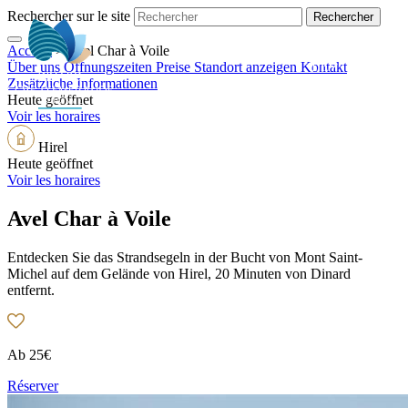
Rechercher sur le site
Accueil
>
Avel Char à Voile
DE
Über uns
Öffnungszeiten
Preise
Standort anzeigen
Kontakt
Zusätzliche Informationen
Heute geöffnet
Voir les horaires
Hirel
Heute geöffnet
Voir les horaires
Avel Char à Voile
Entdecken Sie das Strandsegeln in der Bucht von Mont Saint-
Michel auf dem Gelände von Hirel, 20 Minuten von Dinard
entfernt.
Ab
25€
Réserver