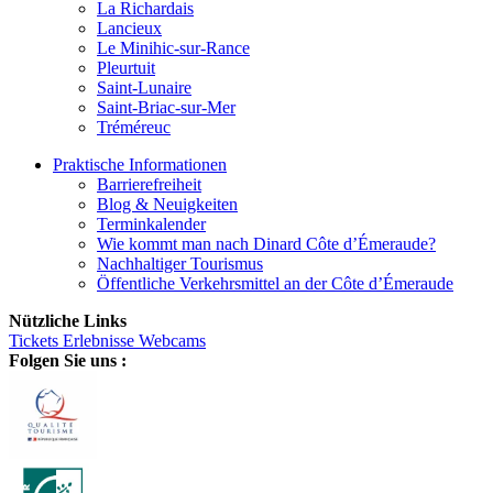
La Richardais
Lancieux
Le Minihic-sur-Rance
Pleurtuit
Saint-Lunaire
Saint-Briac-sur-Mer
Tréméreuc
Praktische Informationen
Barrierefreiheit
Blog & Neuigkeiten
Terminkalender
Wie kommt man nach Dinard Côte d’Émeraude?
Nachhaltiger Tourismus
Öffentliche Verkehrsmittel an der Côte d’Émeraude
Nützliche Links
Tickets
Erlebnisse
Webcams
Folgen Sie uns :