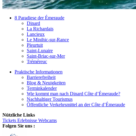
8 Paradiese der Émeraude
Dinard
La Richardais
Lancieux
Le Minihic-sur-Rance
Pleurtuit
Saint-Lunaire
Saint-Briac-sur-Mer
Tréméreuc
Praktische Informationen
Barrierefreiheit
Blog & Neuigkeiten
Terminkalender
Wie kommt man nach Dinard Côte d’Émeraude?
Nachhaltiger Tourismus
Öffentliche Verkehrsmittel an der Côte d’Émeraude
Nützliche Links
Tickets
Erlebnisse
Webcams
Folgen Sie uns :