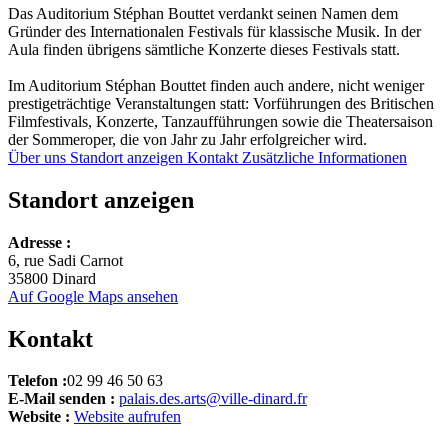
Das Auditorium Stéphan Bouttet verdankt seinen Namen dem
Gründer des Internationalen Festivals für klassische Musik. In der
Aula finden übrigens sämtliche Konzerte dieses Festivals statt.
Im Auditorium Stéphan Bouttet finden auch andere, nicht weniger
prestigeträchtige Veranstaltungen statt: Vorführungen des Britischen
Filmfestivals, Konzerte, Tanzaufführungen sowie die Theatersaison
der Sommeroper, die von Jahr zu Jahr erfolgreicher wird.
Über uns
Standort anzeigen
Kontakt
Zusätzliche Informationen
Standort anzeigen
Leaflet
Adresse :
+
6, rue Sadi Carnot
35800 Dinard
−
Auf Google Maps ansehen
Kontakt
Telefon :
02 99 46 50 63
E-Mail senden :
palais.des.arts@ville-dinard.fr
Website :
Website aufrufen