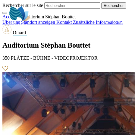
Rechercher sur le site
Accueil
>
Auditorium Stéphan Bouttet
DE
Über uns
Standort anzeigen
Kontakt
Zusätzliche Informationen
Dinard
Auditorium Stéphan Bouttet
350 PLÄTZE - BÜHNE - VIDEOPROJEKTOR