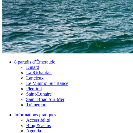
8 paradis d’Émeraude
Dinard
La Richardais
Lancieux
Le Minihic-Sur-Rance
Pleurtuit
Saint-Lunaire
Saint-Briac-Sur-Mer
Tréméreuc
Informations pratiques
Accessibilité
Blog & actus
Agenda