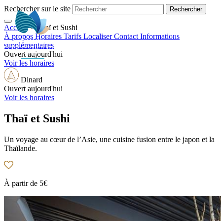
Rechercher sur le site
Accueil
>
Thaï et Sushi
FR
À propos
Horaires
Tarifs
Localiser
Contact
Informations
supplémentaires
Ouvert aujourd'hui
Voir les horaires
Dinard
Ouvert aujourd'hui
Voir les horaires
Thaï et Sushi
Un voyage au cœur de l’Asie, une cuisine fusion entre le japon et la
Thaïlande.
À partir de
5€