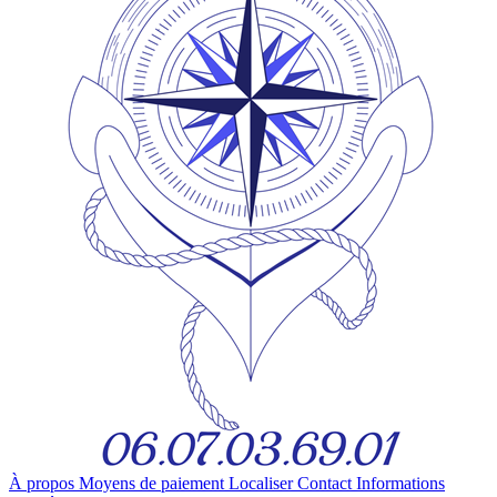
À propos
Moyens de paiement
Localiser
Contact
Informations