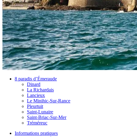
8 paradis d’Émeraude
Dinard
La Richardais
Lancieux
Le Minihic-Sur-Rance
Pleurtuit
Saint-Lunaire
Saint-Briac-Sur-Mer
Tréméreuc
Informations pratiques