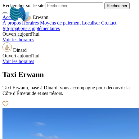
Rechercher sur le site
Accueil
>
Taxi Erwann
FR
À propos
Horaires
Moyens de paiement
Localiser
Contact
Informations supplémentaires
Ouvert aujourd'hui
Voir les horaires
Dinard
Ouvert aujourd'hui
Voir les horaires
Taxi Erwann
Taxi Erwann, basé à Dinard, vous accompagne pour découvrir la
Côte d'Émeraude et ses trésors.