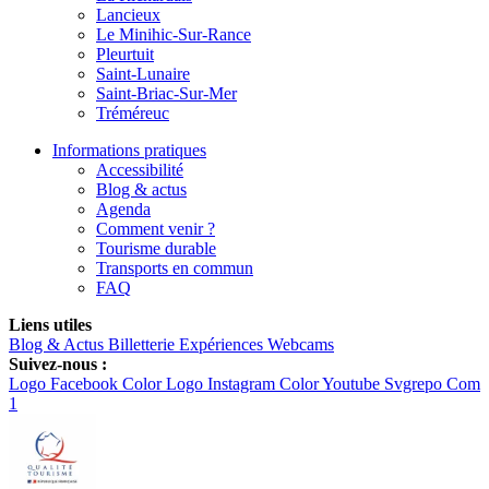
Lancieux
Le Minihic-Sur-Rance
Pleurtuit
Saint-Lunaire
Saint-Briac-Sur-Mer
Tréméreuc
Informations pratiques
Accessibilité
Blog & actus
Agenda
Comment venir ?
Tourisme durable
Transports en commun
FAQ
Liens utiles
Blog & Actus
Billetterie
Expériences
Webcams
Suivez-nous :
Logo Facebook Color
Logo Instagram Color
Youtube Svgrepo Com
1