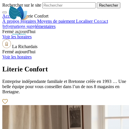
Rechercher sur le site
Accueil
>
Literie Confort
FR
À propos
Horaires
Moyens de paiement
Localiser
Contact
Informations supplémentaires
Fermé aujourd'hui
Voir les horaires
La Richardais
Fermé aujourd'hui
Voir les horaires
Literie Confort
Entreprise indépendante familiale et Bretonne créée en 1993 … Une
belle équipe pour vous conseiller dans l’un de nos 8 magasins en
Bretagne.