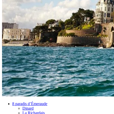
8 paradis d’Émeraude
Dinard
La Richardais