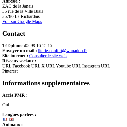
Adresse :
+
ZAC de la Janais
35 rue de la Ville Biais
−
35780 La Richardais
Voir sur Google Maps
Contact
Téléphone :
02 99 16 15 15
Envoyer un mail :
literie-confort@wanadoo.fr
Site internet :
Consulter le site web
Réseaux sociaux :
URL Facebook
URL X
URL Youtube
URL Instagram
URL
Pinterest
Informations supplémentaires
Accès PMR :
Oui
Langues parlées :
Animaux :