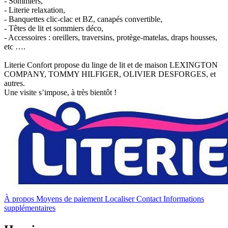
- Sommiers,
- Literie relaxation,
- Banquettes clic-clac et BZ, canapés convertible,
- Têtes de lit et sommiers déco,
- Accessoires : oreillers, traversins, protège-matelas, draps housses,
etc ….
Literie Confort propose du linge de lit et de maison LEXINGTON
COMPANY, TOMMY HILFIGER, OLIVIER DESFORGES, et
autres.
Une visite s’impose, à très bientôt !
À propos
Moyens de paiement
Localiser
Contact
Informations
supplémentaires