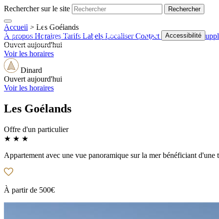
Rechercher sur le site
Accueil
>
Les Goélands
Boutique
Billetterie
Webcams
Accessibilité
À propos
Horaires
Tarifs
Labels
Localiser
Contact
Informations supp
Ouvert aujourd'hui
Voir les horaires
Dinard
Ouvert aujourd'hui
Voir les horaires
Les Goélands
Offre d'un particulier
★ ★ ★
Appartement avec une vue panoramique sur la mer bénéficiant d'une te
À partir de
500€