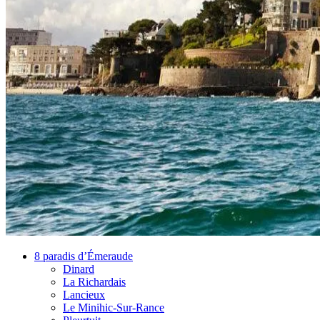
8 paradis d’Émeraude
Dinard
La Richardais
Lancieux
Le Minihic-Sur-Rance