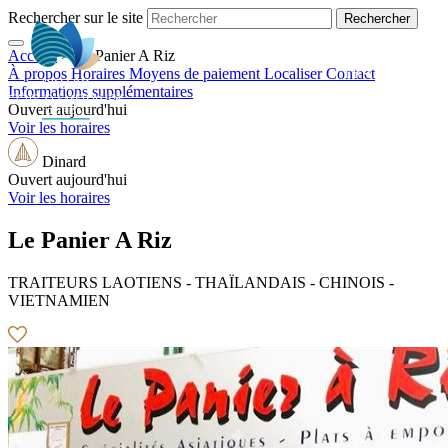
Rechercher sur le site
Accueil
>
Le Panier A Riz
FR
À propos
Horaires
Moyens de paiement
Localiser
Contact
Informations supplémentaires
Ouvert aujourd'hui
Voir les horaires
Dinard
Ouvert aujourd'hui
Voir les horaires
Le Panier A Riz
TRAITEURS LAOTIENS - THAÏLANDAIS - CHINOIS -
VIETNAMIEN