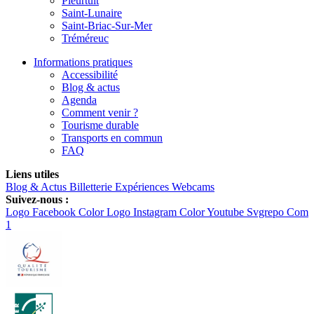
Pleurtuit
Saint-Lunaire
Saint-Briac-Sur-Mer
Tréméreuc
Informations pratiques
Accessibilité
Blog & actus
Agenda
Comment venir ?
Tourisme durable
Transports en commun
FAQ
Liens utiles
Blog & Actus
Billetterie
Expériences
Webcams
Suivez-nous :
Logo Facebook Color
Logo Instagram Color
Youtube Svgrepo Com
1