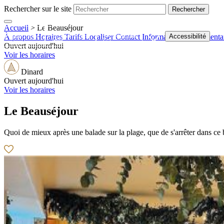
Rechercher sur le site
Accueil
>
Le Beauséjour
Boutique
Billetterie
Webcams
Accessibilité
À propos
Horaires
Tarifs
Localiser
Contact
Informations supplémenta
Ouvert aujourd'hui
Voir les horaires
Dinard
Ouvert aujourd'hui
Voir les horaires
Le Beauséjour
Quoi de mieux après une balade sur la plage, que de s'arrêter dans ce b