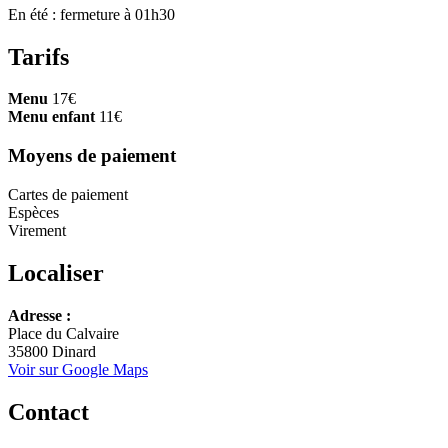
En été : fermeture à 01h30
Tarifs
Menu
17€
Menu enfant
11€
Moyens de paiement
Cartes de paiement
Espèces
Virement
Localiser
Adresse :
+
Place du Calvaire
35800 Dinard
−
Voir sur Google Maps
Contact