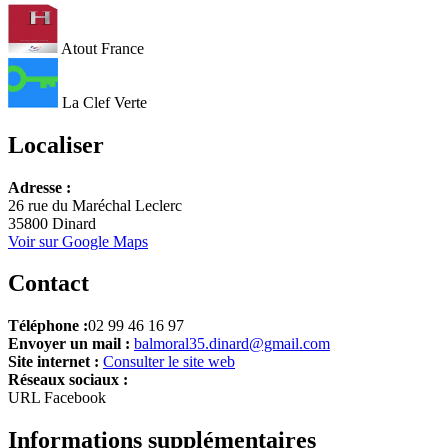
Atout France
La Clef Verte
Localiser
Leaflet
Adresse :
+
26 rue du Maréchal Leclerc
35800 Dinard
−
Voir sur Google Maps
Contact
Téléphone :
02 99 46 16 97
Envoyer un mail :
balmoral35.dinard@gmail.com
Site internet :
Consulter le site web
Réseaux sociaux :
URL Facebook
Informations supplémentaires