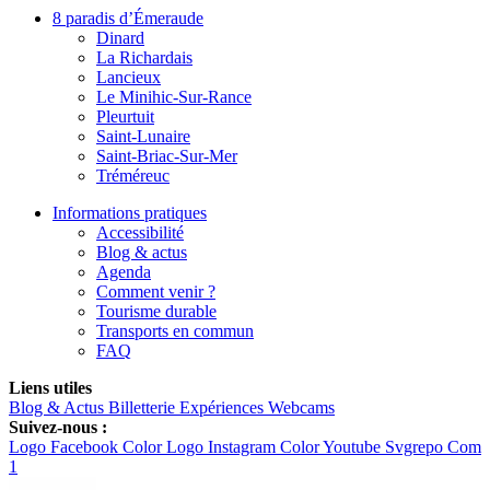
8 paradis d’Émeraude
Dinard
La Richardais
Lancieux
Le Minihic-Sur-Rance
Pleurtuit
Saint-Lunaire
Saint-Briac-Sur-Mer
Tréméreuc
Informations pratiques
Accessibilité
Blog & actus
Agenda
Comment venir ?
Tourisme durable
Transports en commun
FAQ
Liens utiles
Blog & Actus
Billetterie
Expériences
Webcams
Suivez-nous :
Logo Facebook Color
Logo Instagram Color
Youtube Svgrepo Com
1