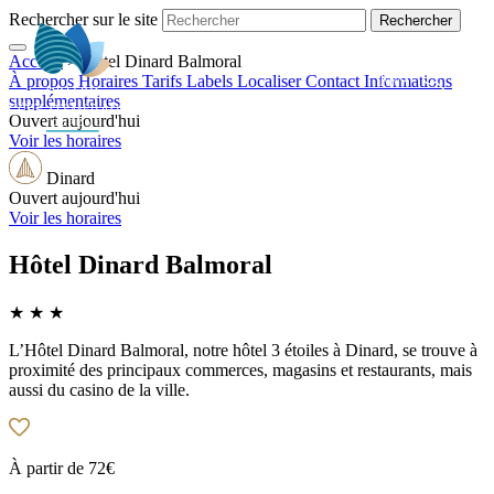
Rechercher sur le site
Accueil
>
Hôtel Dinard Balmoral
FR
À propos
Horaires
Tarifs
Labels
Localiser
Contact
Informations
supplémentaires
Ouvert aujourd'hui
Voir les horaires
Dinard
Ouvert aujourd'hui
Voir les horaires
Hôtel Dinard Balmoral
★ ★ ★
L’Hôtel Dinard Balmoral, notre hôtel 3 étoiles à Dinard, se trouve à
proximité des principaux commerces, magasins et restaurants, mais
aussi du casino de la ville.
À partir de
72€