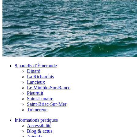
8 paradis d’Émeraude
Dinard
La Richardais
Lancieux
Le Minihic-Sur-Rance
Pleurtuit
Saint-Lunaire
Saint-Briac-Sur-Mer
Tréméreuc
Informations pratiques
Accessibilité
Blog & actus
Agenda