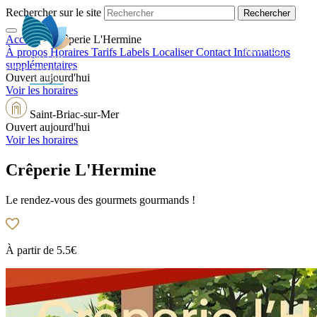
Rechercher sur le site
Accueil
>
Crêperie L'Hermine
FR
À propos
Horaires
Tarifs
Labels
Localiser
Contact
Informations
supplémentaires
Ouvert aujourd'hui
Voir les horaires
Saint-Briac-sur-Mer
Ouvert aujourd'hui
Voir les horaires
Crêperie L'Hermine
Le rendez-vous des gourmets gourmands !
À partir de
5.5€