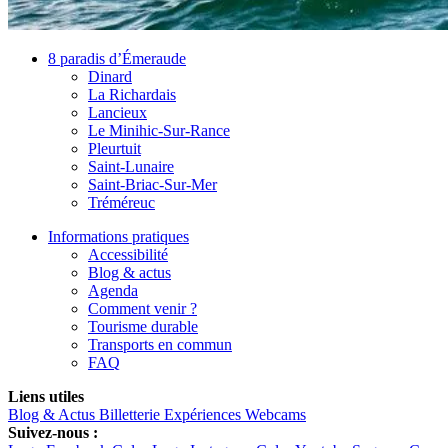
8 paradis d’Émeraude
Dinard
La Richardais
Lancieux
Le Minihic-Sur-Rance
Pleurtuit
Saint-Lunaire
Saint-Briac-Sur-Mer
Tréméreuc
Informations pratiques
Accessibilité
Blog & actus
Agenda
Comment venir ?
Tourisme durable
Transports en commun
FAQ
Liens utiles
Blog & Actus
Billetterie
Expériences
Webcams
Suivez-nous :