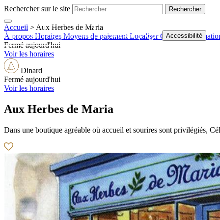
Rechercher sur le site
Accueil
>
Aux Herbes de Maria
Boutique
Billetterie
Webcams
Accessibilité
À propos
Horaires
Moyens de paiement
Localiser
Contact
Informatio
Fermé aujourd'hui
Voir les horaires
Dinard
Fermé aujourd'hui
Voir les horaires
Aux Herbes de Maria
Dans une boutique agréable où accueil et sourires sont privilégiés, Cé