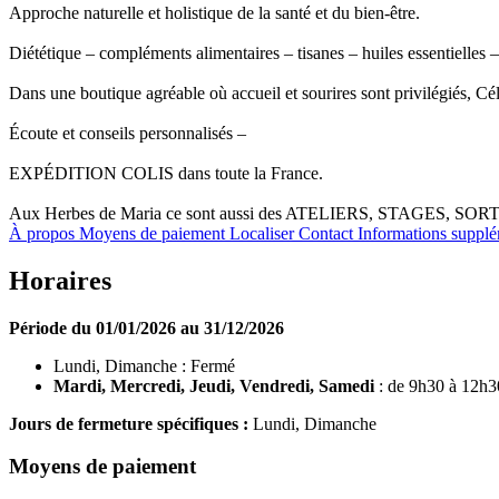
Approche naturelle et holistique de la santé et du bien-être.
Diététique – compléments alimentaires – tisanes – huiles essentielles –
Dans une boutique agréable où accueil et sourires sont privilégiés, Cé
Écoute et conseils personnalisés –
EXPÉDITION COLIS dans toute la France.
Aux Herbes de Maria ce sont aussi des ATELIERS, STAGES, SORTIES aut
À propos
Moyens de paiement
Localiser
Contact
Informations supplé
Horaires
Période du 01/01/2026 au 31/12/2026
Lundi, Dimanche : Fermé
Mardi, Mercredi, Jeudi, Vendredi, Samedi
: de 9h30 à 12h3
Jours de fermeture spécifiques :
Lundi, Dimanche
Moyens de paiement