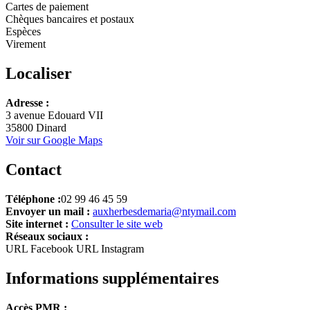
Cartes de paiement
Chèques bancaires et postaux
Espèces
Virement
Localiser
Adresse :
+
3 avenue Edouard VII
35800 Dinard
−
Voir sur Google Maps
Contact
Téléphone :
02 99 46 45 59
Envoyer un mail :
auxherbesdemaria@ntymail.com
Site internet :
Consulter le site web
Réseaux sociaux :
URL Facebook
URL Instagram
Informations supplémentaires
Accès PMR :