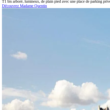
T1 bis arboré, lumineux, de plain pied avec une place de parking priv
Découvrez Madame Quentin