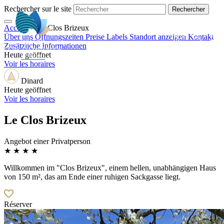
Rechercher sur le site
Accueil
>
Le Clos Brizeux
DE
Über uns
Öffnungszeiten
Preise
Labels
Standort anzeigen
Kontakt
Zusätzliche Informationen
Heute geöffnet
Voir les horaires
Dinard
Heute geöffnet
Voir les horaires
Le Clos Brizeux
Angebot einer Privatperson
★ ★ ★ ★
Willkommen im "Clos Brizeux", einem hellen, unabhängigen Haus
von 150 m², das am Ende einer ruhigen Sackgasse liegt.
Réserver