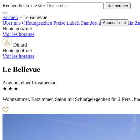
Rechercher sur le site
Accueil
>
Le Bellevue
Shop
Ticketshop
Webcams
Accessibilité
Über uns
Öffnungszeiten
Preise
Labels
Standort anzeigen
Kontakt
Zu
Heute geöffnet
Voir les horaires
Dinard
Heute geöffnet
Voir les horaires
Le Bellevue
Angebot einer Privatperson
★ ★ ★
Wohnzimmer, Esszimmer, Salon mit Schlafgelegenheit für 2 Pers., ho