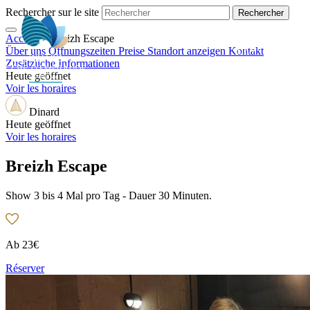
Rechercher sur le site
Accueil
>
Breizh Escape
DE
Über uns
Öffnungszeiten
Preise
Standort anzeigen
Kontakt
Zusätzliche Informationen
Heute geöffnet
Voir les horaires
Dinard
Heute geöffnet
Voir les horaires
Breizh Escape
Show 3 bis 4 Mal pro Tag - Dauer 30 Minuten.
Ab
23€
Réserver