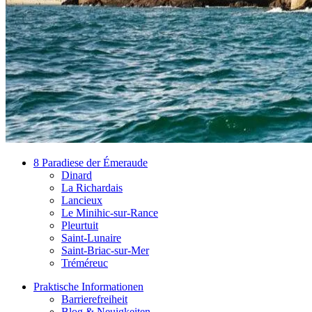
8 Paradiese der Émeraude
Dinard
La Richardais
Lancieux
Le Minihic-sur-Rance
Pleurtuit
Saint-Lunaire
Saint-Briac-sur-Mer
Tréméreuc
Praktische Informationen
Barrierefreiheit
Blog & Neuigkeiten