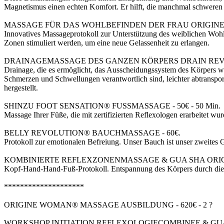
Magnetismus einen echten Komfort. Er hilft, die manchmal schwere
MASSAGE FÜR DAS WOHLBEFINDEN DER FRAU ORIGINE 
Innovatives Massageprotokoll zur Unterstützung des weiblichen Wohlb
Zonen stimuliert werden, um eine neue Gelassenheit zu erlangen.
DRAINAGEMASSAGE DES GANZEN KÖRPERS DRAIN REVO
Drainage, die es ermöglicht, das Ausscheidungssystem des Körpers wied
Schmerzen und Schwellungen verantwortlich sind, leichter abtranspor
hergestellt.
SHINZU FOOT SENSATION® FUSSMASSAGE - 50€ - 50 Min.
Massage Ihrer Füße, die mit zertifizierten Reflexologen erarbeitet wur
BELLY REVOLUTION® BAUCHMASSAGE - 60€.
Protokoll zur emotionalen Befreiung. Unser Bauch ist unser zweites 
KOMBINIERTE REFLEXZONENMASSAGE & GUA SHA ORIGI
Kopf-Hand-Hand-Fuß-Protokoll. Entspannung des Körpers durch die 
********************
ORIGINE WOMAN® MASSAGE AUSBILDUNG - 620€ - 2 ?
WORKSHOP INITIATION REFLEXOLOGIECOMBINEE & GUA SH