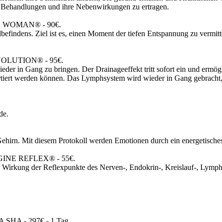
n Behandlungen und ihre Nebenwirkungen zu ertragen.
WOMAN® - 90€.
efindens. Ziel ist es, einen Moment der tiefen Entspannung zu vermit
LUTION® - 95€.
er in Gang zu bringen. Der Drainageeffekt tritt sofort ein und ermögli
tiert werden können. Das Lymphsystem wird wieder in Gang gebracht, d
de.
Gehirn. Mit diesem Protokoll werden Emotionen durch ein energetisches 
NE REFLEX® - 55€.
Wirkung der Reflexpunkte des Nerven-, Endokrin-, Kreislauf-, Lymp
A - 297€ - 1 Tag.