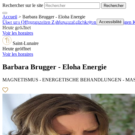
Rechercher sur le site
Accueil
>
Barbara Brugger - Eloha Energie
Shop
Ticketshop
Webcams
Accessibilité
Über uns
Öffnungszeiten
Zahlungsmöglichkeiten
Standort anzeigen
K
Heute geöffnet
Voir les horaires
Saint-Lunaire
Heute geöffnet
Voir les horaires
Barbara Brugger - Eloha Energie
MAGNETISMUS - ENERGETISCHE BEHANDLUNGEN - M